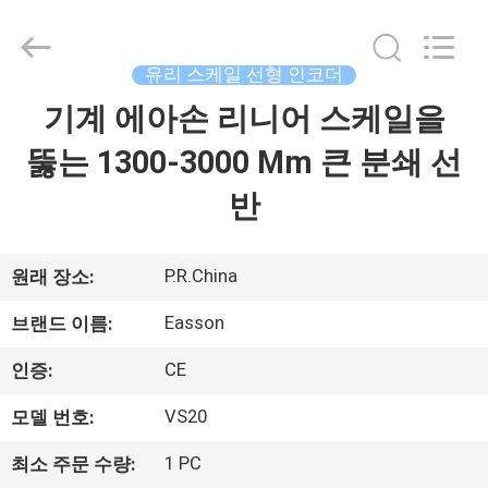
Copyright
©
2020
-
2026
유리 스케일 선형 인코더
Zhuhai
Easson
Measurement
기계 에아손 리니어 스케일을
집
Technology
Ltd..
All
뚫는 1300-3000 Mm 큰 분쇄 선
Rights
Reserved.
제
반
품
P.R.China
원래 장소:
우
Easson
브랜드 이름:
리
CE
인증:
에
VS20
모델 번호:
관
1 PC
최소 주문 수량: