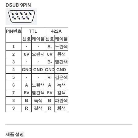
DSUB 9PIN
PIN번호
TTL
422A
신호
케이블
신호
케이블
∙
∙
1
A-
노란색
2
0V
오렌지
0V
흰색
∙
∙
3
B-
빨간색
4
GND
GND
GND
GND
∙
∙
5
R-
검은색
6
A
노란색
A
녹색
7
5V
빨간색
5V
갈색
8
B
녹색
B
파란색
9
R
갈색
R
회색
제품 설명