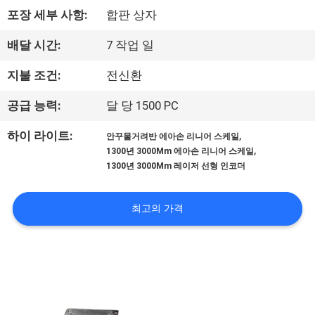
한
포장 세부 사항:
합판 상자
것
배달 시간:
7 작업 일
공
지불 조건:
전신환
장
공급 능력:
달 당 1500 PC
견
,
하이 라이트:
안꾸물거려반 에아손 리니어 스케일
,
1300년 3000Mm 에아손 리니어 스케일
학
1300년 3000Mm 레이저 선형 인코더
품
최고의 가격
질
관
리