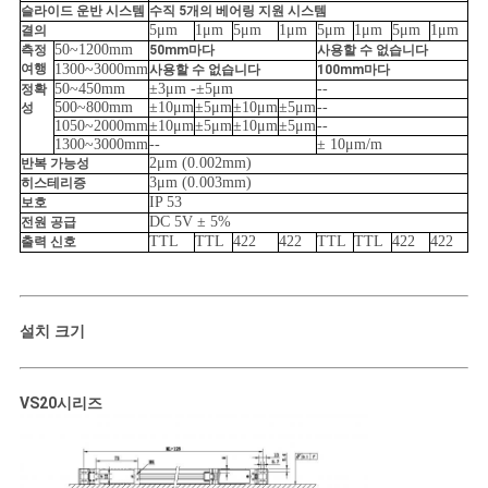
슬라이드 운반 시스템
수직 5개의 베어링 지원 시스템
5μm
1μm
5μm
1μm
5μm
1μm
5μm
1μm
결의
사
50~1200mm
측정
50mm마다
사용할 수 없습니다
여행
1300~3000mm
사용할 수 없습니다
100mm마다
이
50~450mm
±3μm -
±5μm
--
정확
500~800mm
±10μm
±5μm
±10μm
±5μm
--
성
트
1050~2000mm
±10μm
±5μm
±10μm
±5μm
--
1300~3000mm
--
± 10μm/m
2μm (0.002mm)
반복 가능성
맵
3μm (0.003mm)
히스테리증
IP 53
보호
DC 5V ± 5%
전원 공급
PRIVACY
TTL
TTL
422
422
TTL
TTL
422
422
출력 신호
POLICY
설치 크기
VS2
0
시리즈