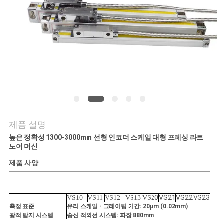
저
희
와
연
락
제품 설명
뉴
높은 정확성 1300-3000mm 선형 인코더 스케일 대형 프레싱 라트
노어 머신
스
제품 사양
사
0
VS21
VS22
VS23
VS10
VS11
VS12
VS13
VS2
례
측정 표준
유리 스케일 - 그레이팅 기간: 20μm (0.02mm)
광적 탐지 시스템
송신 적외선 시스템: 파장 880mm