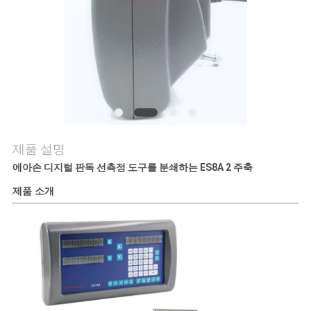
저
희
와
연
락
제품 설명
에아손 디지털 판독 선측정 도구를 분쇄하는 ES8A 2 주축
뉴
제품 소개
스
사
례