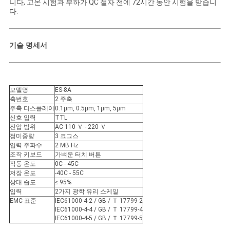
니다, 고온 시험과 부하가 QC 절차 전에 72시간 동안 시험을 받습니
다.
기술 명세서
모델명
ES-8A
축번호
2 주축
주축 디스플레이
0.1μm, 0.5μm, 1μm, 5μm
신호 입력
TTL
전압 범위
AC 110 Ｖ - 220 Ｖ
정미중량
3 크그스
입력 주파수
2 MB Hz
조작 키보드
가벼운 터치 버튼
작동 온도
0C - 45C
저장 온도
-40C - 55C
상대 습도
≤ 95%
입력
2가지 광학 유리 스케일
EMC 표준
IEC61000-4-2 / GB / Ｔ 17799-2
IEC61000-4-4 / GB / Ｔ 17799-4
IEC61000-4-5 / GB / Ｔ 17799-5