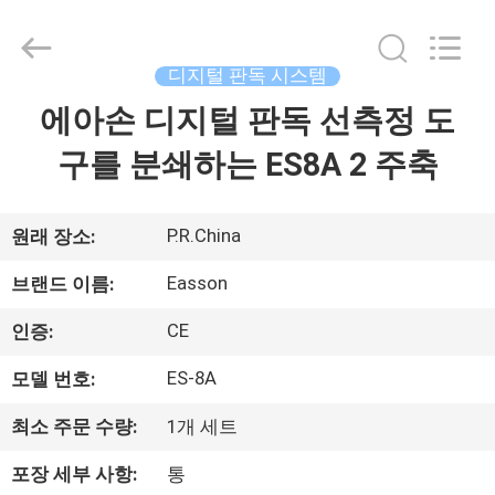
Copyright
©
2020
-
2026
디지털 판독 시스템
Zhuhai
Easson
Measurement
에아손 디지털 판독 선측정 도
집
Technology
Ltd..
All
구를 분쇄하는 ES8A 2 주축
Rights
Reserved.
제
품
P.R.China
원래 장소:
Easson
브랜드 이름:
우
CE
인증:
리
ES-8A
모델 번호:
에
최소 주문 수량:
1개 세트
관
포장 세부 사항:
통