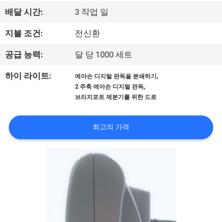
한
배달 시간:
3 작업 일
것
지불 조건:
전신환
공
공급 능력:
달 당 1000 세트
장
,
하이 라이트:
에아손 디지털 판독을 분쇄하기
,
2 주축 에아손 디지털 판독
견
브리지포트 제분기를 위한 드로
학
최고의 가격
품
질
관
리