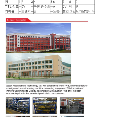
핀
1
2
3
4
5
6
7
8
9
TTL 신호
---
0V
---
국민 총수요
---
A
5V
비
Ｒ
케이블
---
오렌지
---
땅
---
노랑색
빨강
그린
브라운입니다