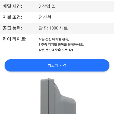
한
배달 시간:
3 작업 일
것
지불 조건:
전신환
공
공급 능력:
달 당 1000 세트
장
,
하이 라이트:
작은 선반 디지털 판독
,
3 주축 디지털 판독을 분쇄하세요
견
작은 선반 3 주축 드로 장비
학
최고의 가격
품
질
관
리