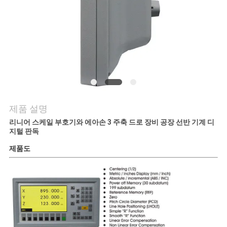
저
희
와
연
락
제품 설명
리니어 스케일 부호기와 에아손 3 주축 드로 장비 공장 선반 기계 디
지털 판독
뉴
제품도
스
사
례