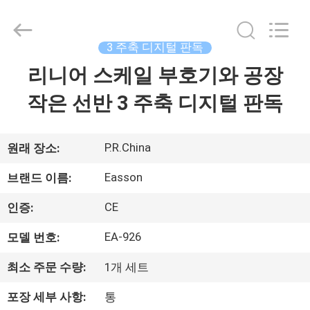
Copyright
©
2020
-
2026
3 주축 디지털 판독
Zhuhai
Easson
Measurement
리니어 스케일 부호기와 공장
집
Technology
Ltd..
All
작은 선반 3 주축 디지털 판독
Rights
Reserved.
제
품
P.R.China
원래 장소:
Easson
브랜드 이름:
우
CE
인증:
리
EA-926
모델 번호:
에
최소 주문 수량:
1개 세트
관
포장 세부 사항:
통