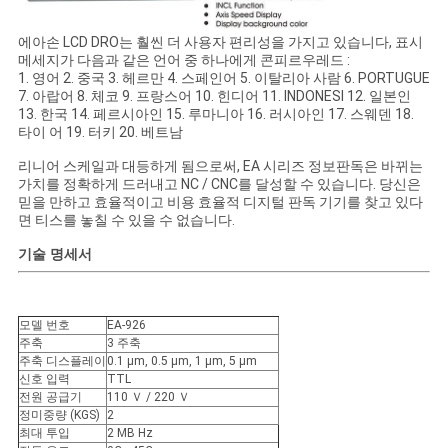
사
에아손 LCD DRO는 훨씬 더 사용자 편리성을 가지고 있습니다, 표시
메세지가 다음과 같은 언어 중 하나에게 콘피르우레드 :
이
1. 영어 2. 중국 3. 헤르만 4. 스페인어 5. 이탈리아 사람 6. PORTUGUE
7. 아랍어 8. 체코 9. 프랑스어 10. 힌디어 11. INDONESI 12. 일본인
13. 한국 14. 페르시아인 15. 루마니아 16. 러시아인 17. 스웨덴 18.
트
타이 어 19. 터키 20. 베트남
맵
리니어 스케일과 대등하게 됨으로써, EA 시리즈 정보판독은 바뀌는
가치를 정확하게 드러내고 NC / CNC를 달성할 수 있습니다. 당신은
믿을 만하고 효율적이고 비용 효율적 디지털 판독 기기를 찾고 있다
면 티스를 놓칠 수 있을 수 없습니다.
PRIVACY
기술 명세서
POLICY
모델 번호
EA-926
주축
3 주축
주축 디스플레이
0.1 μm, 0.5 μm, 1 μm, 5 μm
신호 입력
TTL
전원 공급기
110 Ｖ / 220 Ｖ
정미중량 (KGS)
2
최대 투입
2 MB Hz